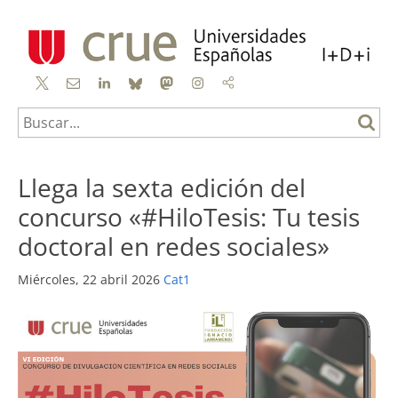
X
Contacto
linkedin
bluesky
mastodon
instagram
mail
to
Llega la sexta edición del
concurso «#HiloTesis: Tu tesis
doctoral en redes sociales»
Miércoles, 22 abril 2026
Cat1