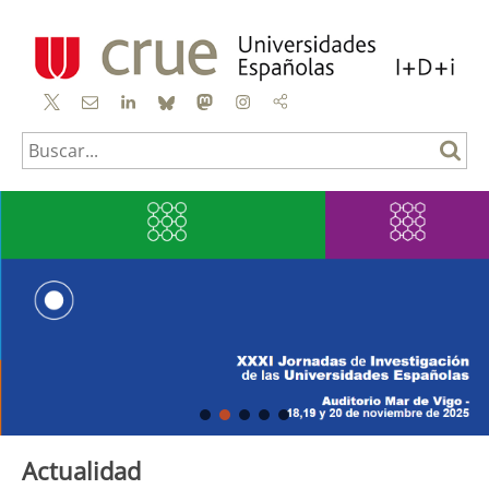
X
Contacto
linkedin
bluesky
mastodon
instagram
mail
to
Actualidad